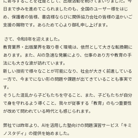
に寄与することを社是として、出版活動を続けてまいりました。今
日まで歩みを進めてこられましたのも、全国のユーザー様をはじ
め、保護者の皆様、書店様ならびに関係協力会社の皆様の温かいご
支援の賜物です。あらためて心より御礼申し上げます。
さて、令和8年を迎えました。
教育業界・出版業界を取り巻く環境は、依然として大きな転換期に
あります。また、AIの急速な発展により、仕事のあり方や教育の手
法にも大きな波が訪れています。
新しい技術で様々なことが可能になり、社会が大きく前進している
一方で、今までにない形の問題や課題が出てきていることも事実で
す。
そうした混乱から子どもたちを守ること、また、子どもたちが自分
で身を守れるよう導くこと、我々が従事する「教育」のもつ重要性
が改めて問われている時代とも感じられます。
弊社では昨年より、AIを活用した塾向けの問題演習サービス「キミ
ノスタディ」の提供を始めました。