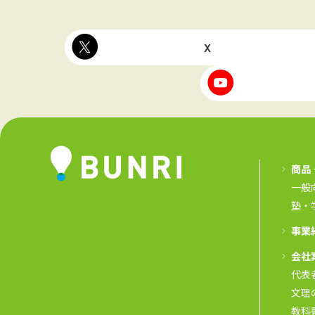
X
商品
一般
塾・
事業
会社
代表
文理
教科