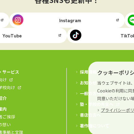
Instagram
YouTube
TikTo
クッキーポリ
・サービス
採用情報
向け
お知らせ
当ウェブサイトは、
学校向け
Cookieの利用
一般の方へ
紹介
同意いただけない
塾・学校の先生へ
案内
プライバシーポ
書店の方へ
者ご挨拶
の想い
著作権について
書準拠と文理