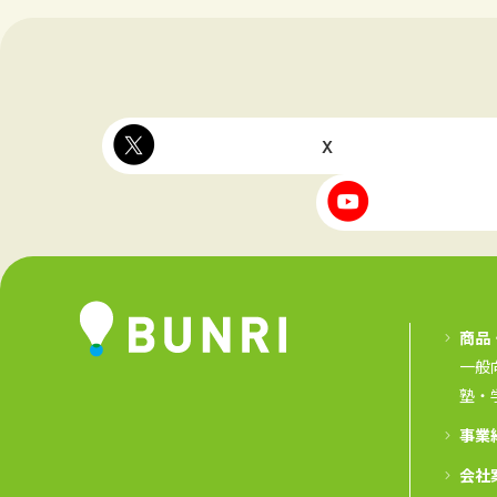
X
商品
一般
塾・
事業
会社