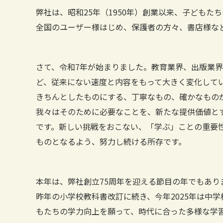
弊社は、昭和
25
年（
1950
年）創業以来、子どもたち
全国のユーザー様はじめ、保護者の方々、書店様な
さて、令和
7
年が始まりました。教育業界、出版業界
ど、従来にない速度と内容をもって大きく変化して
きちんとしたものにする、丁寧なもの、確かなもの
我々はそのために必要なことを、新たな提供価値と
です。新しい挑戦をおこない、「学ぶ」ことの重要
ものとなるよう、努力し続ける所存です。
本年は、弊社創立
75
周年を迎える節目の年でもあり
昨年の小学校教科書改訂に続き、今年
2025
年は中学
もたちの学力向上を願って、時代に合った多様な学