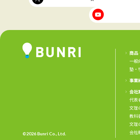
商品
一般
塾・
事業
会社
代表
文理
教科
文理
会社
©
2026 Bunri Co., Ltd.