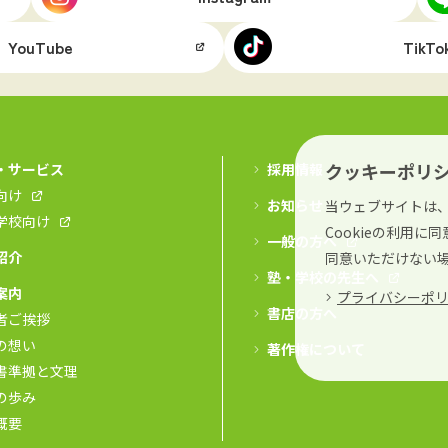
YouTube
TikTo
クッキーポリ
・サービス
採用情報
向け
お知らせ
当ウェブサイトは、
学校向け
Cookieの利用
一般の方へ
紹介
同意いただけない
塾・学校の先生へ
案内
プライバシーポ
書店の方へ
者ご挨拶
の想い
著作権について
書準拠と文理
の歩み
概要