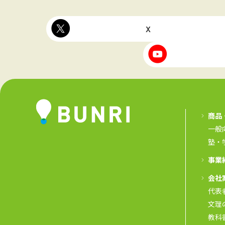
X
商品
一般
塾・
事業
会社
代表
文理
教科