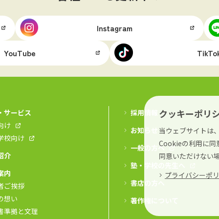
Instagram
YouTube
TikTo
クッキーポリ
・サービス
採用情報
向け
お知らせ
当ウェブサイトは、
学校向け
Cookieの利用
一般の方へ
紹介
同意いただけない
塾・学校の先生へ
案内
プライバシーポ
書店の方へ
者ご挨拶
の想い
著作権について
書準拠と文理